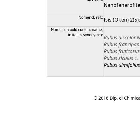
Nanofanerofit
Nomencl. ref.:
Isis (Oken) 2(5)
Names (in bold current name,
in italics synonyms):
Rubus
discolor
W
Rubus
francipan
Rubus
fruticosus
Rubus
siculus
C.
Rubus
ulmifolius
© 2016 Dip. di Chimica