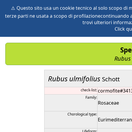
⚠️ Questo sito usa un cookie tecnico al solo scopo di
terze parti ne usata a scopo di profilazionecontinuando a
home
species
herbaria
vegetation
global db
pr
trovi ulteriori informa
Click qu
Spe
Rubus
Rubus
ulmifolius
Schott
check-list:
cormofite#341
Family:
Rosaceae
Chorological type:
Eurimediterra
Lifeform: