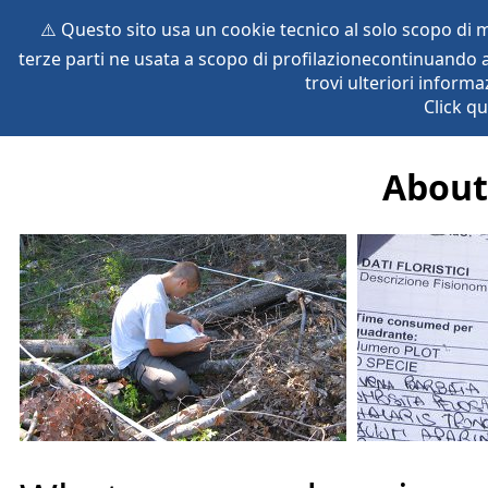
⚠️ Questo sito usa un cookie tecnico al solo scopo di
terze parti ne usata a scopo di profilazionecontinuando a
home
species
herbaria
vegetation
global db
pr
trovi ulteriori informa
Click qu
About