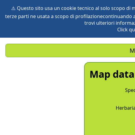
⚠️ Questo sito usa un cookie tecnico al solo scopo di
terze parti ne usata a scopo di profilazionecontinuando a
home
species
herbaria
vegetation
global db
pr
trovi ulteriori informa
Click qu
M
Map data
Spec
Herbaria